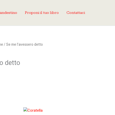
landestino
Proponi il tuo libro
Contattaci
ne
/ Se me l’avessero detto
o detto