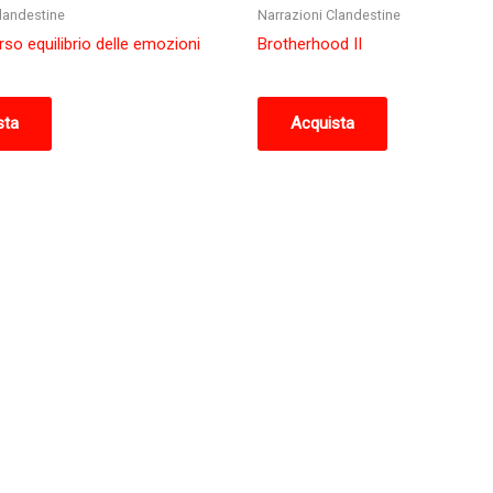
landestine
Narrazioni Clandestine
rso equilibrio delle emozioni
Brotherhood II
sta
Acquista