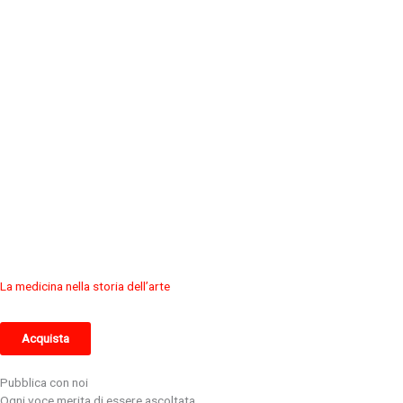
La medicina nella storia dell’arte
Acquista
Pubblica con noi
Ogni voce merita di essere ascoltata.