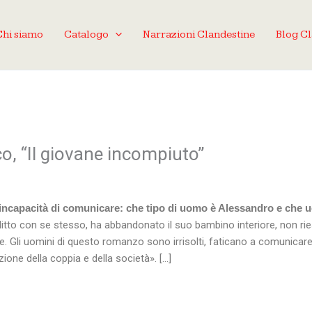
Chi siamo
Catalogo
Narrazioni Clandestine
Blog C
co, “Il giovane incompiuto”
e incapacità di comunicare: che tipo di uomo è Alessandro e che 
itto con se stesso, ha abbandonato il suo bambino interiore, non ri
e. Gli uomini di questo romanzo sono irrisolti, faticano a comunicar
zione della coppia e della società». […]