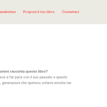
landestino
Proponi il tuo libro
Contattaci
uomini racconta questo libro?
esce a far pace con il suo passato e questo
e, generazioni che ripetono schemi emotivi nei