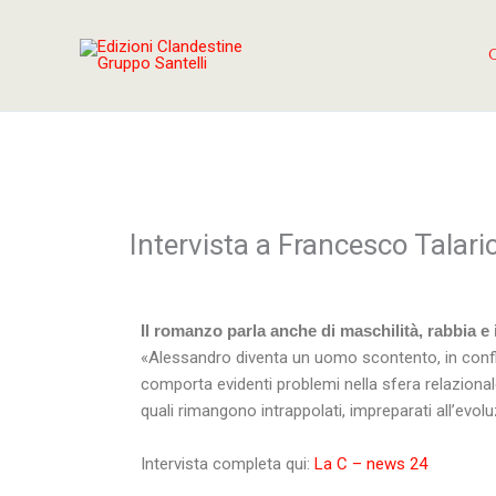
Vai
al
contenuto
Intervista a Francesco Talari
Il romanzo parla anche di maschilità, rabbia 
«Alessandro diventa un uomo scontento, in confl
comporta evidenti problemi nella sfera relazional
quali rimangono intrappolati, impreparati all’evolu
Intervista completa qui:
La C – news 24