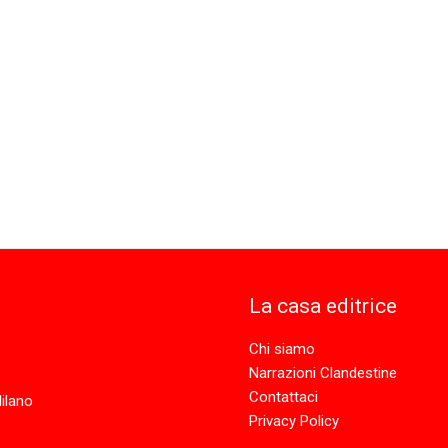
La casa editrice
Chi siamo
Narrazioni Clandestine
Contattaci
ilano
Privacy Policy